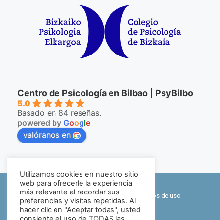
Centro de Psicología en Bilbao | PsyBilbo
5.0
Basado en 84 reseñas.
powered by
G
o
o
g
l
e
valóranos en
Utilizamos cookies en nuestro sitio
©2026 PsyBilbo
web para ofrecerle la experiencia
más relevante al recordar sus
Política de privacidad y cookies
|
Términos de uso
preferencias y visitas repetidas. Al
hacer clic en "Aceptar todas", usted
Mapa web
consiente el uso de TODAS las