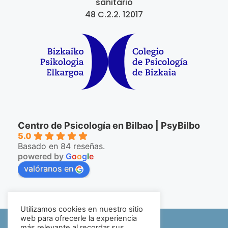
sanitario
48 C.2.2. 12017
Centro de Psicología en Bilbao | PsyBilbo
5.0
Basado en 84 reseñas.
powered by
G
o
o
g
l
e
valóranos en
Utilizamos cookies en nuestro sitio
©2026 PsyBilbo
web para ofrecerle la experiencia
más relevante al recordar sus