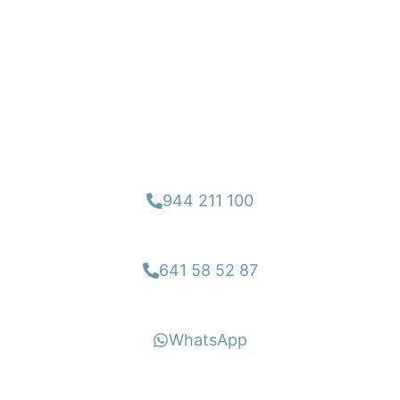
Si quieres una cita no dudes
en contactar con nosotros
944 211 100
641 58 52 87
WhatsApp