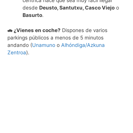
céntrica hace que sea muy fácil llegar
desde
Deusto, Santutxu, Casco Viejo
o
Basurto
.
🚗 ¿Vienes en coche?
Dispones de varios
parkings públicos a menos de 5 minutos
andando (
Unamuno
o
Alhóndiga/Azkuna
Zentroa
).