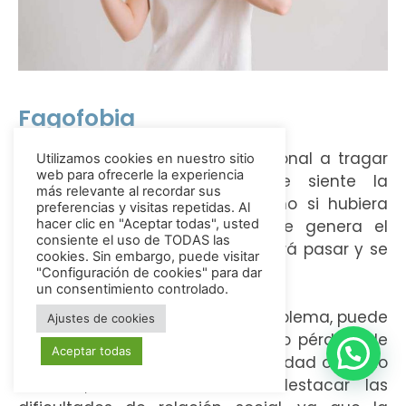
Fagofobia
La fagofobia es un miedo irracional a tragar
Utilizamos cookies en nuestro sitio
web para ofrecerle la experiencia
o atragantarse al comer. Se siente la
más relevante al recordar sus
garganta más estrecha, o como si hubiera
preferencias y visitas repetidas. Al
algo que impide tragar, lo que genera el
hacer clic en "Aceptar todas", usted
¿Tienes dudas? Ponte en contacto con
consiente el uso de TODAS las
temor de que la comida no podrá pasar y se
nosotros por WhatsApp y te las
cookies. Sin embargo, puede visitar
producirá un ahogamiento.
"Configuración de cookies" para dar
resolvemos.
un consentimiento controlado.
La tendencia a padecer este problema, puede
Ajustes de cookies
acarrear otras dificultades como pérdida de
Aceptar todas
Abrir chat
peso, falta de nutrientes, inseguridad o miedo
a morir, entre otros. Cabe destacar las