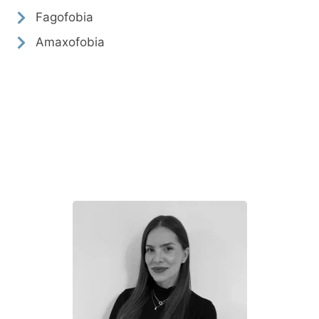
Fagofobia
Amaxofobia
Conoce al equipo profesional
que forma parte de PsyBilbo