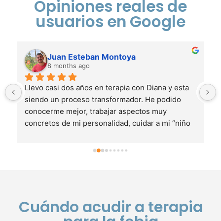
Opiniones reales de
usuarios en Google
Juan Esteban Montoya
8 months ago
Llevo casi dos años en terapia con Diana y esta 
siendo un proceso transformador. He podido 
conocerme mejor, trabajar aspectos muy 
concretos de mi personalidad, cuidar a mi “niño 
interior” y responsabilizarme de mi vida como 
nunca antes. Su cercanía genuina crea un 
espacio seguro donde siempre me siento 
escuchado y acompañado, y salgo de cada 
sesión con una sensación real de aprendizaje y 
bienestar. Una profesional excepcional a la que 
Cuándo acudir a terapia
recomiendo totalmente.