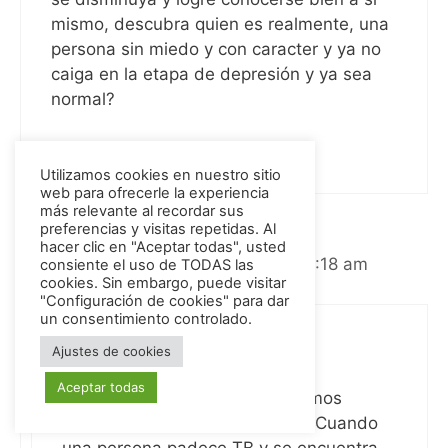
mismo, descubra quien es realmente, una
persona sin miedo y con caracter y ya no
caiga en la etapa de depresión y ya sea
normal?
Responder
Utilizamos cookies en nuestro sitio
web para ofrecerle la experiencia
más relevante al recordar sus
preferencias y visitas repetidas. Al
Diana Synelnyk
hacer clic en "Aceptar todas", usted
septiembre 26, 2017 a las 3:18 am
consiente el uso de TODAS las
cookies. Sin embargo, puede visitar
"Configuración de cookies" para dar
un consentimiento controlado.
Hola Juan,
Ajustes de cookies
Aceptar todas
El caso que expones no podríamos
hablar de un Trastorno Bipolar. Cuando
una persona padece TB y se encuentra