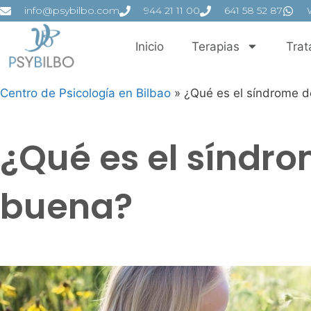
info@psybilbo.com
944 21 11 00
641 58 52 87
Inicio
Terapias
Trat
Centro de Psicología en Bilbao
»
¿Qué es el síndrome d
¿Qué es el síndro
buena?