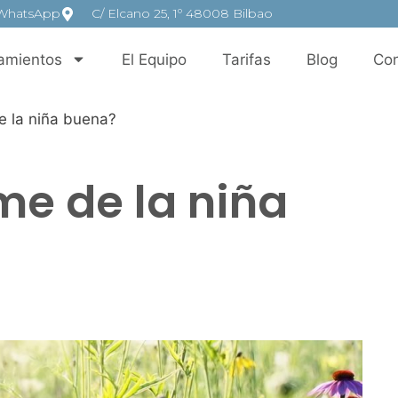
WhatsApp
C/ Elcano 25, 1º 48008 Bilbao
amientos
El Equipo
Tarifas
Blog
Con
e la niña buena?
me de la niña