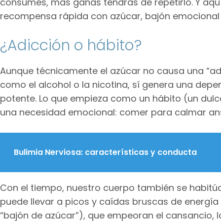
consumes, más ganas tendrás de repetirlo. Y aquí e
recompensa rápida con azúcar, bajón emocional o 
¿Adicción o hábito?
Aunque técnicamente el azúcar no causa una “adi
como el alcohol o la nicotina, sí genera una depe
potente. Lo que empieza como un hábito (un dulc
una necesidad emocional: comer para calmar ansie
Bulimia Nerviosa: características y conducta
Con el tiempo, nuestro cuerpo también se habitúa 
puede llevar a picos y caídas bruscas de energ
“bajón de azúcar”), que empeoran el cansancio, la