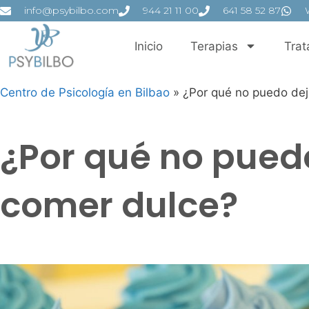
info@psybilbo.com
944 21 11 00
641 58 52 87
Inicio
Terapias
Trat
Centro de Psicología en Bilbao
»
¿Por qué no puedo dej
¿Por qué no pued
comer dulce?