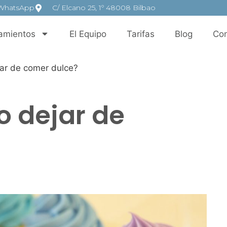
WhatsApp
C/ Elcano 25, 1º 48008 Bilbao
amientos
El Equipo
Tarifas
Blog
Con
ar de comer dulce?
o dejar de