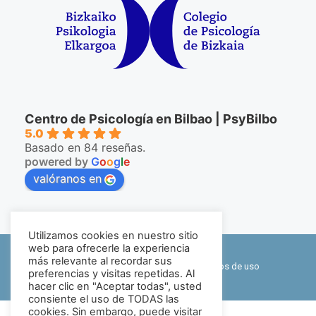
Centro de Psicología en Bilbao | PsyBilbo
5.0
Basado en 84 reseñas.
powered by
G
o
o
g
l
e
valóranos en
Utilizamos cookies en nuestro sitio
©2026 PsyBilbo
web para ofrecerle la experiencia
más relevante al recordar sus
Política de privacidad y cookies
|
Términos de uso
preferencias y visitas repetidas. Al
hacer clic en "Aceptar todas", usted
Mapa web
consiente el uso de TODAS las
cookies. Sin embargo, puede visitar