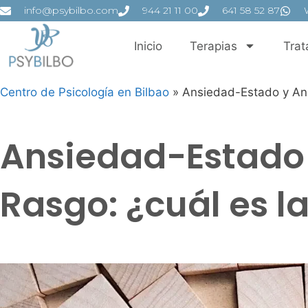
info@psybilbo.com
944 21 11 00
641 58 52 87
Inicio
Terapias
Trat
Centro de Psicología en Bilbao
»
Ansiedad-Estado y Ans
Ansiedad-Estado
Rasgo: ¿cuál es l