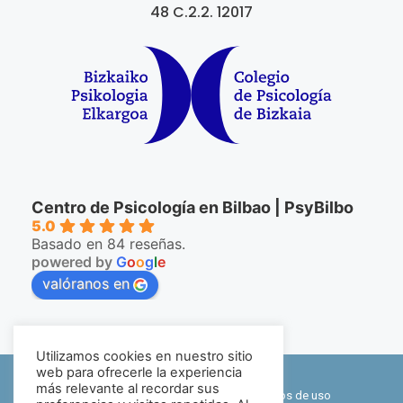
48 C.2.2. 12017
Centro de Psicología en Bilbao | PsyBilbo
5.0
Basado en 84 reseñas.
powered by
G
o
o
g
l
e
valóranos en
Utilizamos cookies en nuestro sitio
©2026 PsyBilbo
web para ofrecerle la experiencia
más relevante al recordar sus
Política de privacidad y cookies
|
Términos de uso